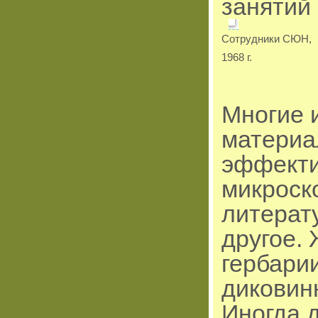
занятий
Сотрудники СЮН,
1968 г.
Многие 
материа
эффекти
микроск
литерат
другое.
гербари
диковин
Иногда 