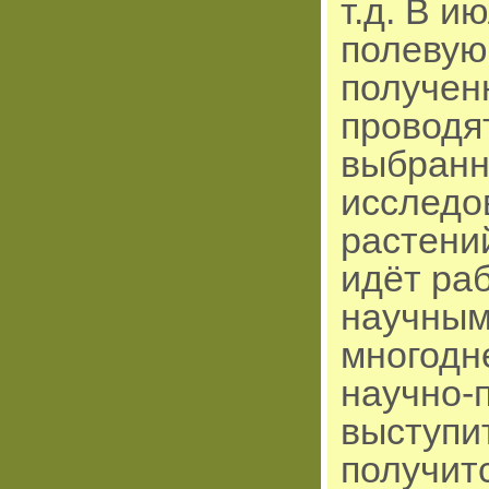
т.д. В и
полевую
получен
проводя
выбранн
исследо
растений
идёт раб
научным
многодн
научно-п
выступит
получитс