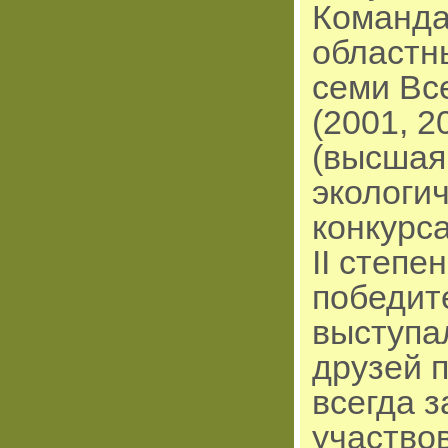
Команда
областны
семи Вс
(2001, 2
(высшая 
экологи
конкурс
ІІ степ
победит
выступа
друзей 
всегда 
участвов