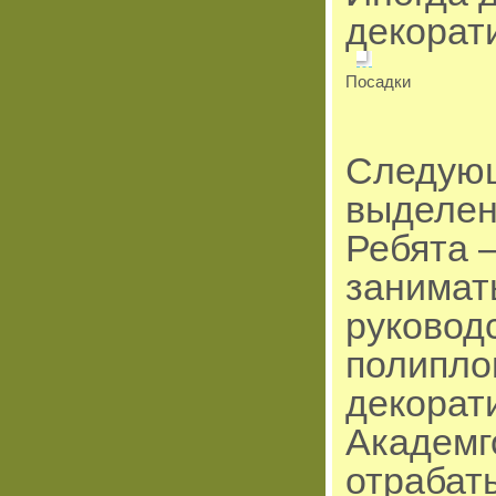
декорат
Посадки
Следующ
выделен
Ребята 
занимат
руковод
полипло
декорат
Академг
отрабат