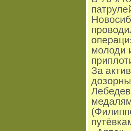
патрулей
Новосиб
проводи
операци
молоди 
приплот
За акти
дозорны
Лебедев
медалям
(Филипп
путёвка