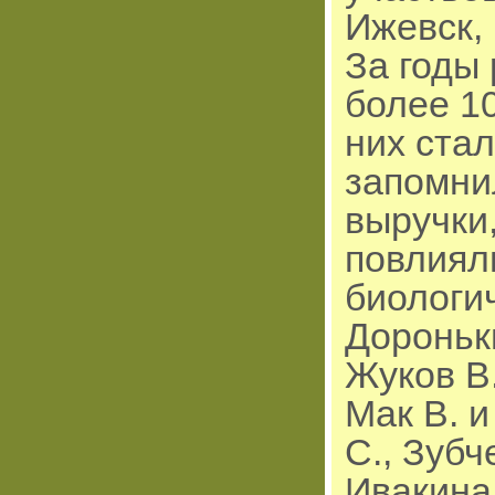
Ижевск, 
За годы
более 10
них стал
запомни
выручки,
повлияли
биологи
Дороньки
Жуков В.
Мак В. и
С., Зуб
Ивакина 