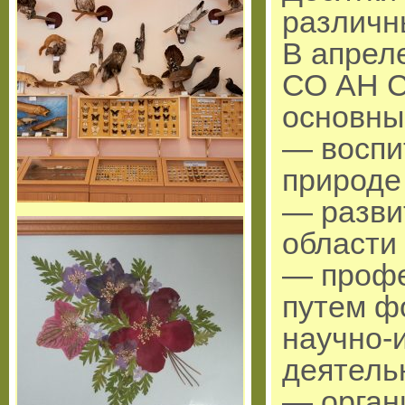
различны
В апрел
СО АН С
основны
— воспи
природе 
— разви
области
— профе
путем ф
научно-
деятель
— орган