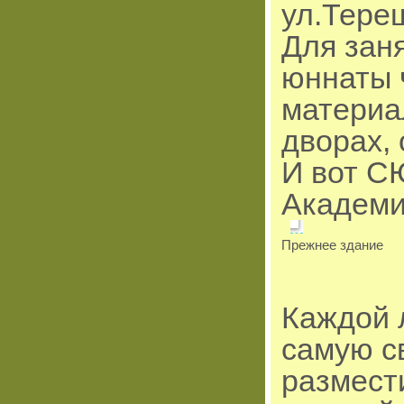
ул.Тере
Для зан
юннаты 
материа
дворах,
И вот С
Академич
Прежнее здание
Каждой 
самую с
размест