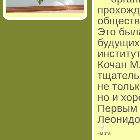
прохожд
обществ
Это был
будущих
институ
Кочан М
тщатель
не тольк
но и хо
Первым 
Леонидо
Нарта