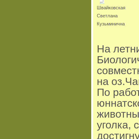
Швайковская
Светлана
Кузьминична
На летн
Биологи
совмест
на оз.Ча
По рабо
юннатск
животны
уголка, 
достигн