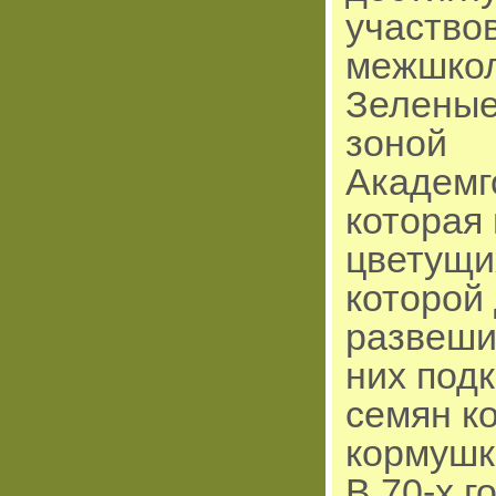
участво
межшкол
Зеленые
зоной
Академг
которая 
цветущи
которой
развеши
них под
семян к
кормушк
В 70-х 