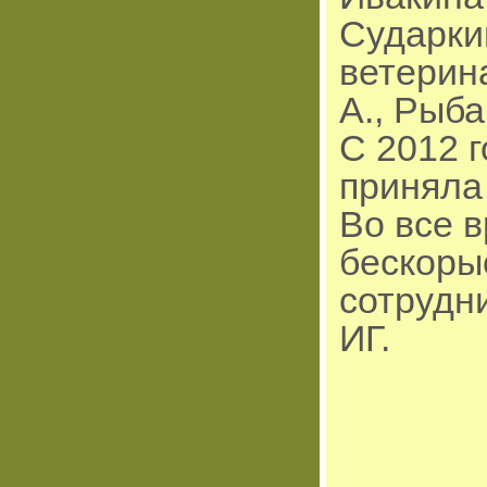
Сударкин
ветерин
А., Рыба
С 2012 
приняла
Во все 
бескоры
сотрудн
ИГ.