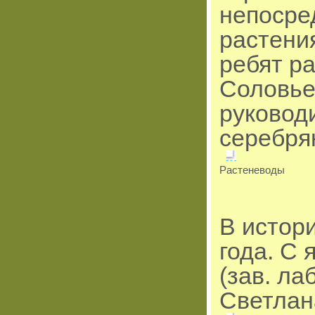
непосре
растени
ребят р
Соловьев
руковод
серебря
Растеневоды
В истор
года. С 
(зав. л
Светлан