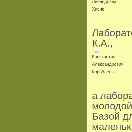
Леонидовна
Хасик
Лаборат
К.А.,
Константин
Александрович
Коробасов
а лабор
молодой
Базой д
маленьк