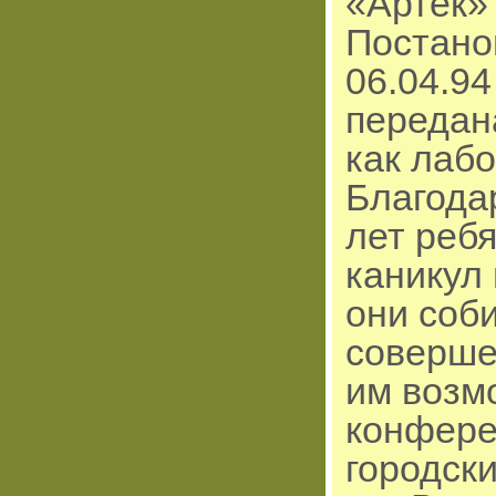
«Артек» 
Постано
06.04.9
передан
как лабо
Благода
лет реб
каникул
они соб
соверше
им возм
конфере
городск