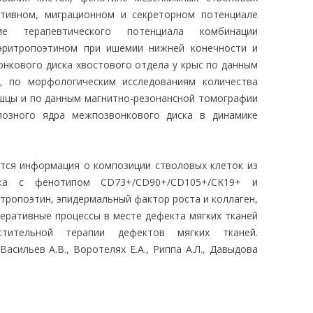
ативном, миграционном и секреторном потенциале
ие терапевтического потенциала комбинации
эритропоэтином при ишемии нижней конечности и
нкового диска хвостового отдела у крыс по данным
, по морфологическим исследованиям количества
шцы и по данным магнитно-резонансной томографии
позного ядра межпозвонкового диска в динамике
тся информация о композиции стволовых клеток из
ека с фенотипом CD73+/CD90+/CD105+/CK19+ и
тропоэтин, эпидермальный фактор роста и коллаген,
еративные процессы в месте дефекта мягких тканей
стительной терапии дефектов мягких тканей.
Васильев А.В., Воротелях Е.А., Риппа А.Л., Давыдова