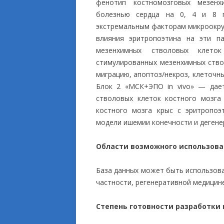
фенотип костномозговых мезенх
болезнью сердца на 0, 4 и 8 па
экстремальным факторам микроокруже
влияния эритропоэтина на эти па
мезенхимных стволовых клето
стимулированных мезенхимных ство
миграцию, апоптоз/некроз, клеточн
Блок 2 «МСК+ЭПО in vivo» — дает
стволовых клеток костного мозга
костного мозга крыс с эритропоэ
модели ишемии конечности и дегене
Области возможного использов
База данных может быть использова
частности, регенеративной медицин
Степень готовности разработки