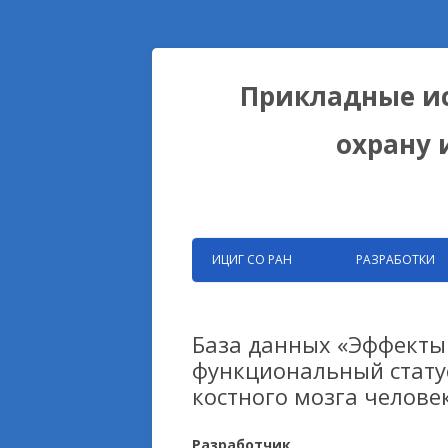
Прикладные ис
охрану 
ИЦИГ СО РАН
РАЗРАБОТКИ
ЗАПАТЕНТОВАНН
РАЗРАБОТКИ ФИЦ
База данных «Эффекты
функциональный стату
БИОКОЛЛЕКЦИИ
костного мозга челове
ДОМЕСТИКАЦИОН
НА ПРИМЕРЕ ЛИС
Разработчик