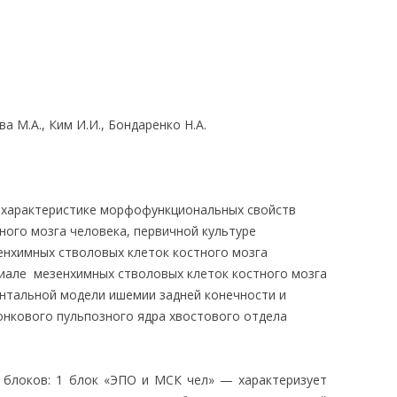
ЛЕДОВАНИЯ
а М.А., Ким И.И., Бондаренко Н.А.
о характеристике морфофункциональных свойств
ного мозга человека, первичной культуре
нхимных стволовых клеток костного мозга
иале мезенхимных стволовых клеток костного мозга
ентальной модели ишемии задней конечности и
нкового пульпозного ядра хвостового отдела
2 блоков: 1 блок «ЭПО и МСК чел» — характеризует