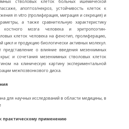
имных стволовых клеток больных ишемической
ссаже, апоптоз/некроз, устойчивость клеток к
ния in vitro (пролиферация, миграция и секреция) и
раметры, а также сравнительную характеристику
к костного мозга человека и эритропоэтин-
ловых клеток человека на фенотип, пролиферацию,
ый цикл и продукцию биологически активных молекул.
 представление о влияние введения мезенхимных
 крыс и сочетания мезенхимных стволовых клеток
тином на клиническую картину экспериментальной
рации межпозвонкового диска.
ания
на для научных исследований в области медицины, в
е
 к практическому применению