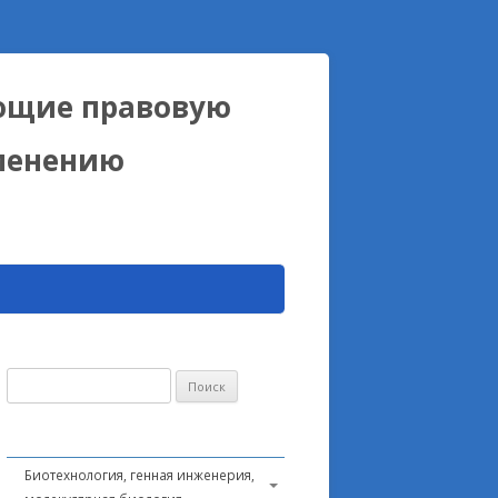
ющие правовую
именению
Найти:
Биотехнология, генная инженерия,