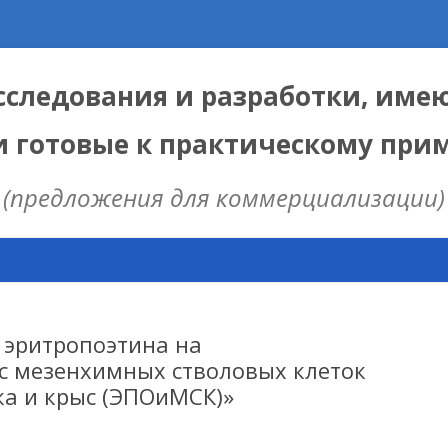
следования и разработки, име
и готовые к практическому пр
(предложения для коммерциализации)
Skip
to
content
ЫЕ
 ИЦИГ СО РАН
 эритропоэтина на
с мезенхимных стволовых клеток
ка и крыс (ЭПОиМСК)»
НАЯ МОДЕЛЬ
ИЦ