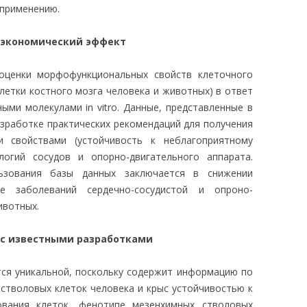
 применению.
 экономический эффект
оценки морфофункциональных свойств клеточного
летки костного мозга человека и животных) в ответ
ыми молекулами in vitro. Данные, представленные в
азработке практических рекомендаций для получения
и свойствами (устойчивость к неблагоприятному
огий сосудов и опорно-двигательного аппарата.
ьзования базы данных заключается в снижении
е заболеваний сердечно-сосудистой и опроно-
ивотных.
 с известными разработками
тся уникальной, поскольку содержит информацию по
стволовых клеток человека и крыс устойчивостью к
ования клеток, фенотипе мезенхимных стволовых