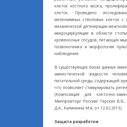
клеток костного мозга, пролифер
клеток. Проведено исследован
мезенхимных стволовых клеток с 
механической дегенерации межпозво
микроциркуляции в области стопы
кровеносных сосудов, питающих мы
позвоночника и морфологии пуль
наблюдения.
В существующих базах данных имее
амниотической жидкости челов
питательной среды, содержащей эри
что позволяет стимулировать реген
(Композиция для клеточно-заме
Минпромторг России/ Терских В.В., 
Д.А., Калинкина М.А. от 12.02.2013).
Защита разработки