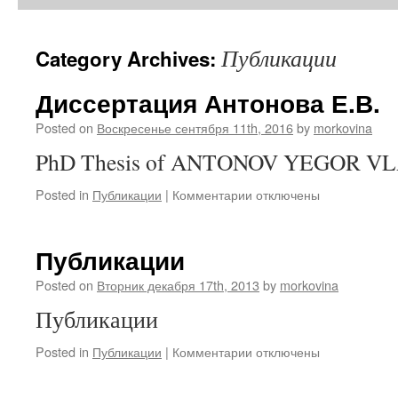
Публикации
Category Archives:
Диссертация Антонова Е.В.
Posted on
Воскресенье сентября 11th, 2016
by
morkovina
PhD Thesis of ANTONOV YEGOR 
к
Posted in
Публикации
|
Комментарии
отключены
записи
Диссертация
Антонова
Публикации
Е.В.
Posted on
Вторник декабря 17th, 2013
by
morkovina
Публикации
к
Posted in
Публикации
|
Комментарии
отключены
записи
Публикации