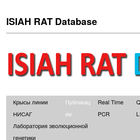
ISIAH RAT Database
Крысы линии
Публикац
Real Time
Skip
НИСАГ
ии
PCR
L
to
Лаборатория эволюционной
content
генетики