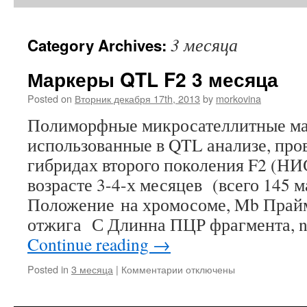
3 месяца
Category Archives:
Маркеры QTL F2 3 месяца
Posted on
Вторник декабря 17th, 2013
by
morkovina
Полиморфные микросателлитные ма
использованные в QTL анализе, про
гибридах второго поколения F2 (Н
возрасте 3-4-х месяцев (всего 145 
Положение на хромосоме, Mb Прайме
отжига С Длинна ПЦР фрагмента, n
Continue reading
→
к
Posted in
3 месяца
|
Комментарии
отключены
записи
Маркеры