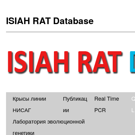
ISIAH RAT Database
Крысы линии
Публикац
Real Time
Skip
НИСАГ
ии
PCR
L
to
Лаборатория эволюционной
content
генетики