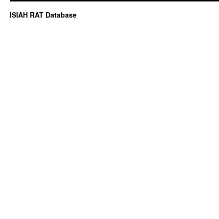
QTL
F2
ISIAH RAT Database
3
месяца