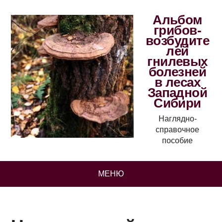
Альбом
грибов-
возбудите
лей
гнилевых
болезней
в лесах
Западной
Сибири
Наглядно-
справочное
пособие
МЕНЮ