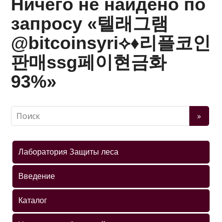
Ничего не найдено по
запросу «텔래그램
@bitcoinsyri⟡♦리플코인
판매ssg페이현금화
93%»
Лаборатория Защиты леса
Введение
Каталог