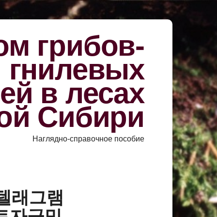
м грибов-
й гнилевых
ей в лесах
ой Сибири
Наглядно-справочное пособие
у «텔래그램
이트자금믹