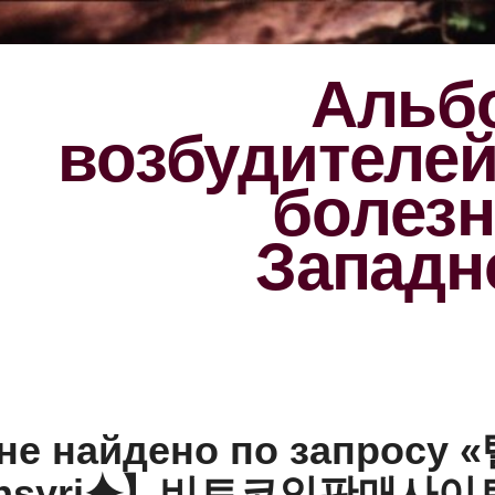
Альбо
возбудителе
болезн
Западн
 не найдено по запрос
oinsyri⯌】비트코인판매사