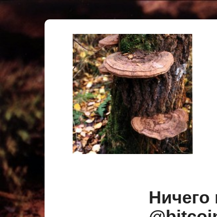
Ничего
@bitc