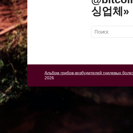
싱업체»
Альбом грибов-возбудителей гнилевых боле
2026