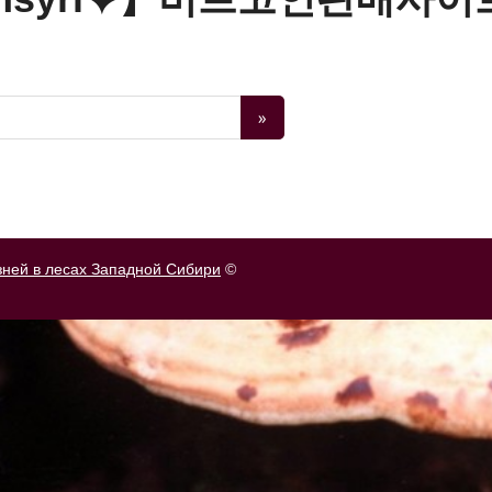
зней в лесах Западной Сибири
©