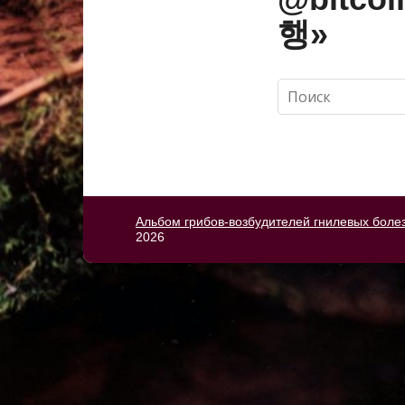
행»
Альбом грибов-возбудителей гнилевых боле
2026