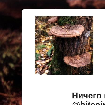
Ничего
@bitc