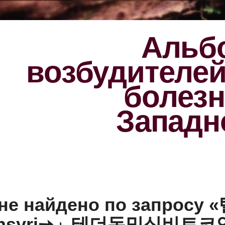
Альбо
возбудителе
болезн
Западн
 не найдено по запросу 
oinsyri➙」테더돈믹싱비트