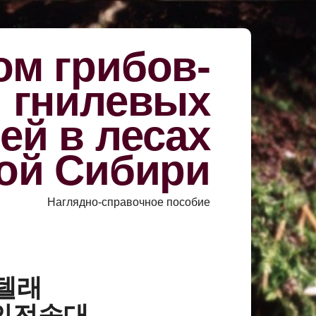
м грибов-
й гнилевых
ей в лесах
ой Сибири
Наглядно-справочное пособие
«텔래
코인전송대