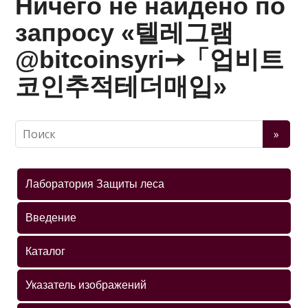
Ничего не найдено по
запросу «텔레그램
@bitcoinsyri➙「업비트
코인추적테더매입»
Лаборатория Защиты леса
Введение
Каталог
Указатель изображений