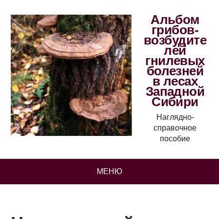
Альбом
грибов-
возбудите
лей
гнилевых
болезней
в лесах
Западной
Сибири
Наглядно-
справочное
пособие
МЕНЮ