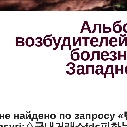
Альбо
возбудителе
болезн
Западн
 не найдено по запрос
oinsyri:♢국내거래소fds피