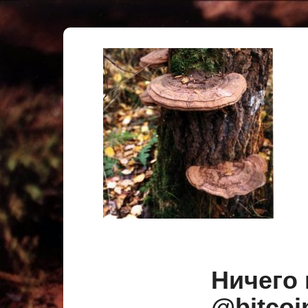
Ничего
@bitc