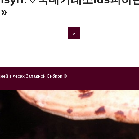
»
зней в лесах Западной Сибири
©