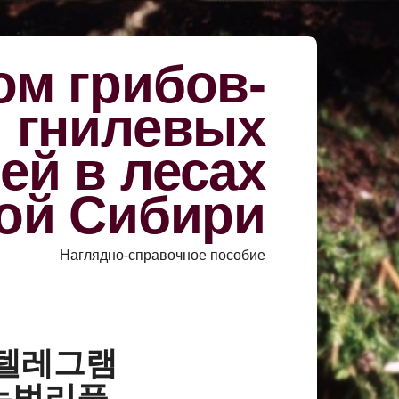
м грибов-
й гнилевых
ей в лесах
ой Сибири
Наглядно-справочное пособие
у «텔레그램
하는법리플