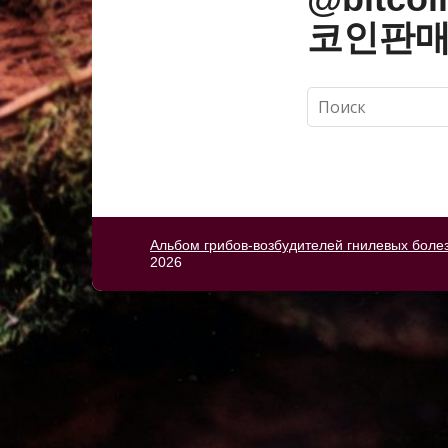
코인판매
Альбом грибов-возбудителей гнилевых боле
2026