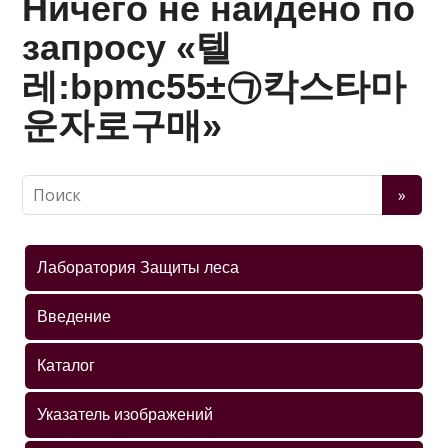
Ничего не найдено по
запросу «텔
레:bpmc55±㉠칵스타마
운자로구매»
Лаборатория Защиты леса
Введение
Каталог
Указатель изображений