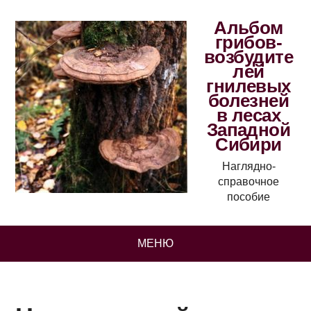
Альбом
грибов-
возбудите
лей
гнилевых
болезней
в лесах
Западной
Сибири
Наглядно-
справочное
пособие
МЕНЮ