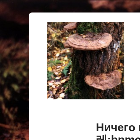
Ничего 
레:bp