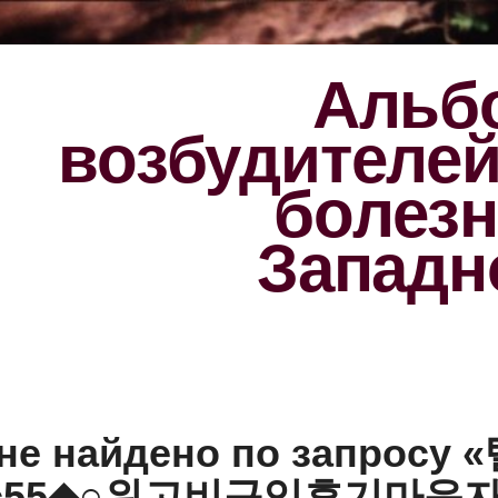
Альбо
возбудителе
болезн
Западн
не найдено по запросу 
mc55◆○위고비구입후기마운