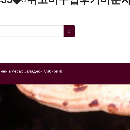
зней в лесах Западной Сибири
©