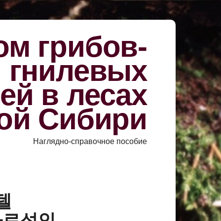
м грибов-
й гнилевых
ей в лесах
ой Сибири
Наглядно-справочное пособие
«텔
자로성인