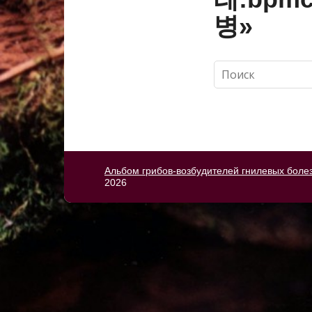
병»
Альбом грибов-возбудителей гнилевых боле
2026