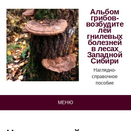
Альбом
грибов-
возбудите
лей
гнилевых
болезней
в лесах
Западной
Сибири
Наглядно-
справочное
пособие
МЕНЮ