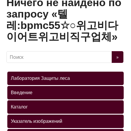
Ничего не найдено по
запросу «텔
레:bpmc55☆○위고비다
이어트위고비직구업체»
Лаборатория Защиты леса
Введение
Каталог
Указатель изображений