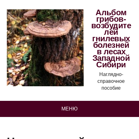
Альбом
грибов-
возбудите
лей
гнилевых
болезней
в лесах
Западной
Сибири
Наглядно-
справочное
пособие
МЕНЮ