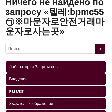
Ничего не найдено по
запросу «텔레:bpmc55
㉠※마운자로안전거래마
운자로사는곳»
Лаборатория Защиты леса
Введение
Каталог
Указатель изображений