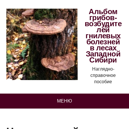
Альбом
грибов-
возбудите
лей
гнилевых
болезней
в лесах
Западной
Сибири
Наглядно-
справочное
пособие
МЕНЮ