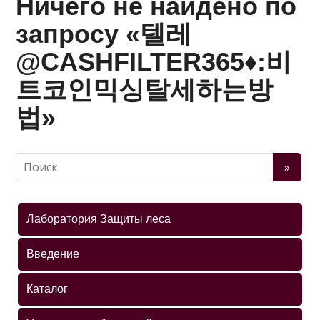
Ничего не найдено по
запросу «텔레
@CASHFILTER365♦:비
트코인믹싱탈세하는방
법»
Лаборатория Защиты леса
Введение
Каталог