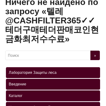
Ничего не найдено по
запросу «텔레
@CASHFILTER365✓✓
테더구매테더판매코인현
금화최저수수료»
Лаборатория Защиты леса
Введение
Каталог