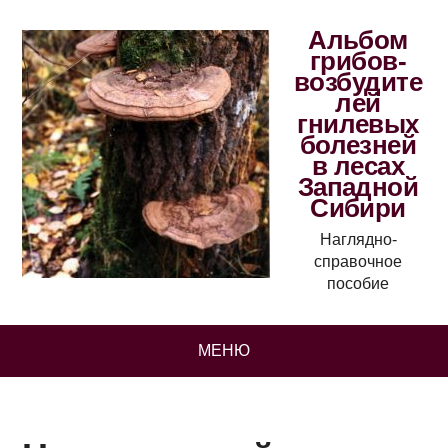
Альбом
грибов-
возбудите
лей
гнилевых
болезней
в лесах
Западной
Сибири
Наглядно-
справочное
пособие
МЕНЮ