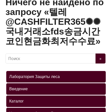
Ничего не найдено по
запросу «텔레
@CASHFILTER365✺✺
국내거래소fds송금시간
코인현금화최저수수료»
Лаборатория Защиты леса
Введение
Каталог