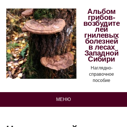
Альбом
грибов-
возбудите
лей
гнилевых
болезней
в лесах
Западной
Сибири
Наглядно-
справочное
пособие
МЕНЮ