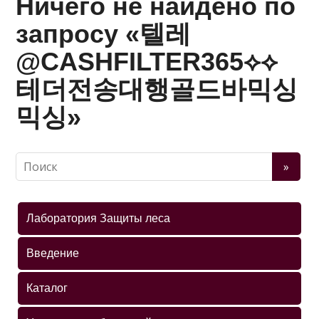
Ничего не найдено по
запросу «텔레
@CASHFILTER365⟡⟡
테더전송대행골드바믹싱
믹싱»
Лаборатория Защиты леса
Введение
Каталог