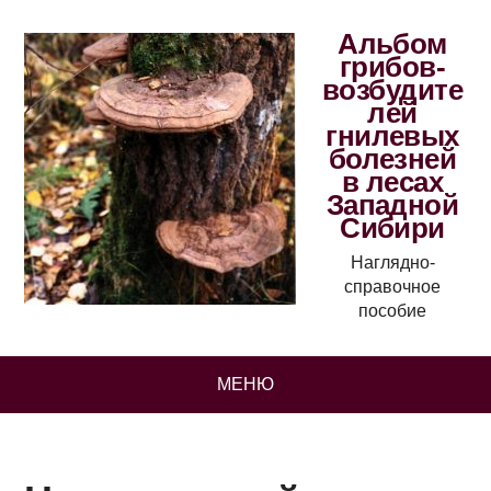
Альбом
грибов-
возбудите
лей
гнилевых
болезней
в лесах
Западной
Сибири
Наглядно-
справочное
пособие
МЕНЮ