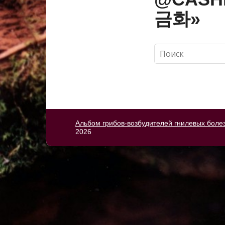
금화»
Альбом грибов-возбудителей гнилевых боле
2026