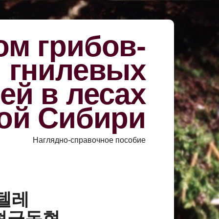
м грибов-
й гнилевых
ей в лесах
ой Сибири
Наглядно-справочное пособие
«텔레
매현금돈현