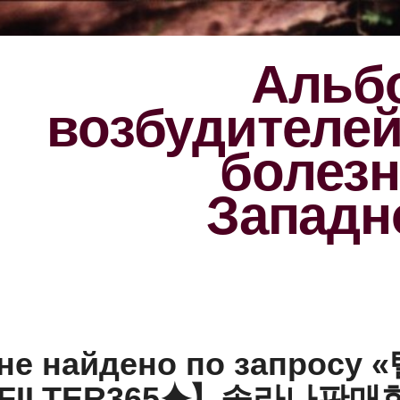
Альбо
возбудителе
болезн
Западн
 не найдено по запросу 
HFILTER365⯌】솔라나판