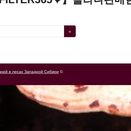
зней в лесах Западной Сибири
©