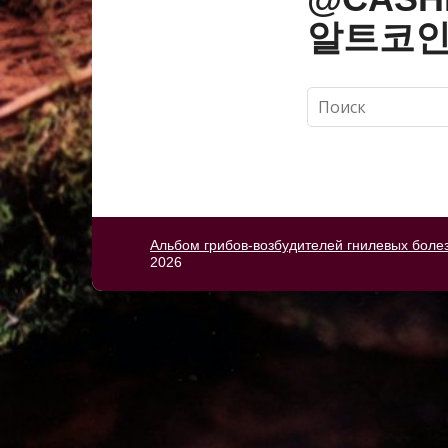
알트코인
Альбом грибов-возбудителей гнилевых боле
2026