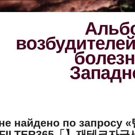
Альбо
возбудителе
болезн
Западн
 не найдено по запросу 
HFILTER365「】재테크자