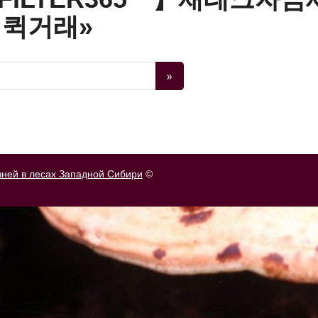
퀵거래»
зней в лесах Западной Сибири
©