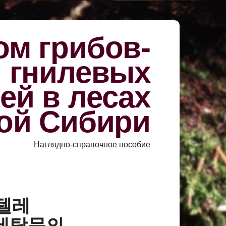
м грибов-
й гнилевых
ей в лесах
ой Сибири
Наглядно-справочное пособие
«텔레
금세탁문의