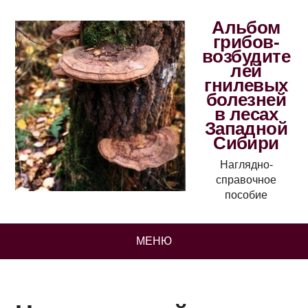
Альбом
грибов-
возбудите
лей
гнилевых
болезней
в лесах
Западной
Сибири
Наглядно-
справочное
пособие
МЕНЮ