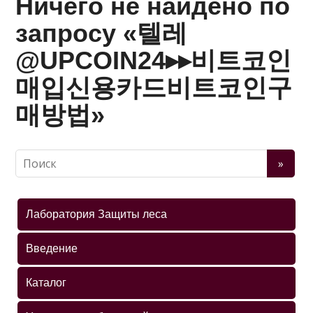
Ничего не найдено по
запросу «텔레
@UPCOIN24▸▸비트코인
매입신용카드비트코인구
매방법»
Лаборатория Защиты леса
Введение
Каталог