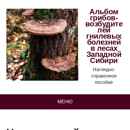
Альбом
грибов-
возбудите
лей
гнилевых
болезней
в лесах
Западной
Сибири
Наглядно-
справочное
пособие
МЕНЮ