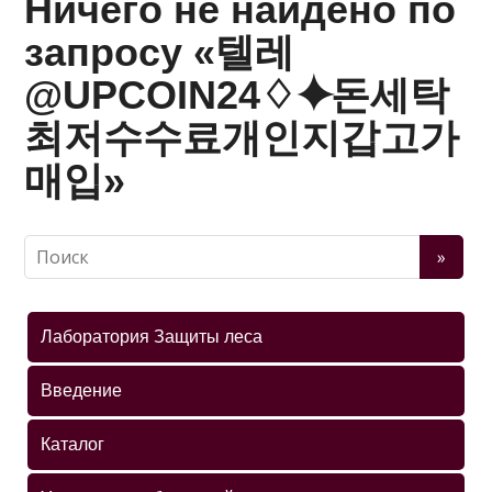
Ничего не найдено по
запросу «텔레
@UPCOIN24♢⯌돈세탁
최저수수료개인지갑고가
매입»
Лаборатория Защиты леса
Введение
Каталог