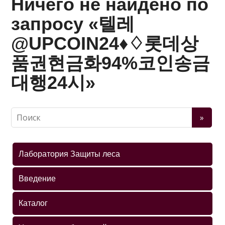
Ничего не найдено по
запросу «텔레
@UPCOIN24♦♢롯데상
품권현금화94%코인송금
대행24시»
Лаборатория Защиты леса
Введение
Каталог