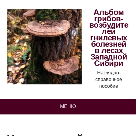
Альбом
грибов-
возбудите
лей
гнилевых
болезней
в лесах
Западной
Сибири
Наглядно-
справочное
пособие
МЕНЮ