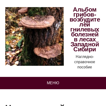
Альбом
грибов-
возбудите
лей
гнилевых
болезней
в лесах
Западной
Сибири
Наглядно-
справочное
пособие
МЕНЮ