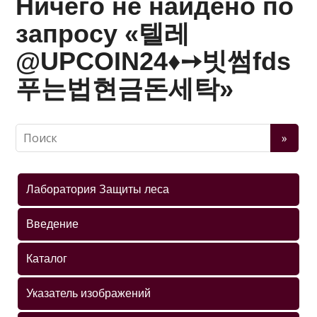
Ничего не найдено по
запросу «텔레
@UPCOIN24♦➙빗썸fds
푸는법현금돈세탁»
Лаборатория Защиты леса
Введение
Каталог
Указатель изображений