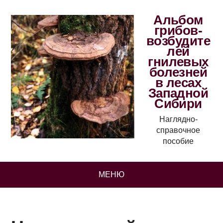
Альбом
грибов-
возбудите
лей
гнилевых
болезней
в лесах
Западной
Сибири
Наглядно-
справочное
пособие
МЕНЮ