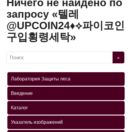
Ничего не найдено по
запросу «텔레
@UPCOIN24♦⟡파이코인
구입횡령세탁»
Лаборатория Защиты леса
Введение
Каталог
Указатель изображений