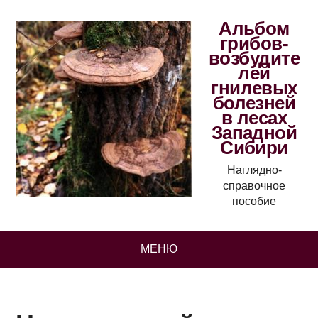
Альбом
грибов-
возбудите
лей
гнилевых
болезней
в лесах
Западной
Сибири
Наглядно-
справочное
пособие
МЕНЮ