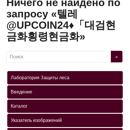
Ничего не найдено по
запросу «텔레
@UPCOIN24♦「대검현
금화횡령현금화»
Лаборатория Защиты леса
Введение
Каталог
Указатель изображений