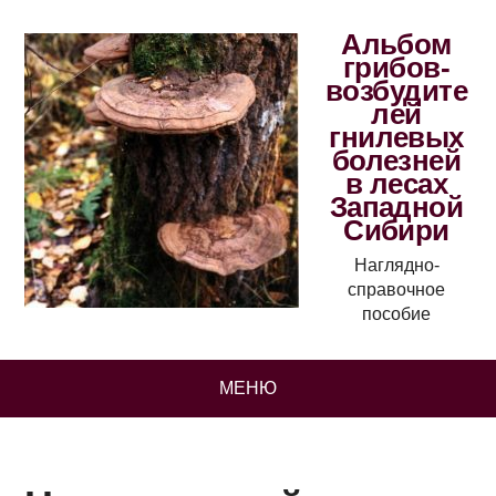
Альбом
грибов-
возбудите
лей
гнилевых
болезней
в лесах
Западной
Сибири
Наглядно-
справочное
пособие
МЕНЮ