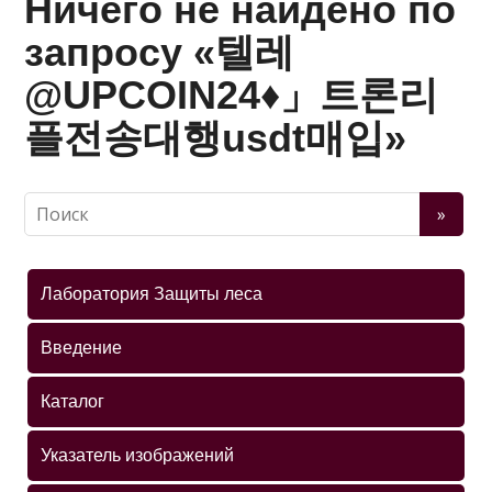
Ничего не найдено по
запросу «텔레
@UPCOIN24♦」트론리
플전송대행usdt매입»
Лаборатория Защиты леса
Введение
Каталог
Указатель изображений