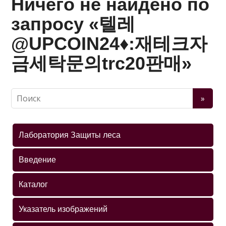
Ничего не найдено по
запросу «텔레
@UPCOIN24♦:재테크자
금세탁문의trc20판매»
Лаборатория Защиты леса
Введение
Каталог
Указатель изображений