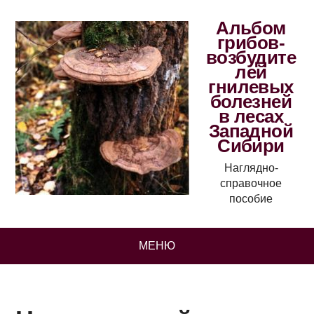
Альбом
грибов-
возбудите
лей
гнилевых
болезней
в лесах
Западной
Сибири
Наглядно-
справочное
пособие
МЕНЮ