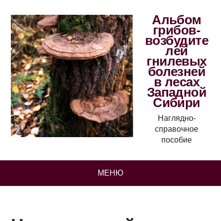
Альбом
грибов-
возбудите
лей
гнилевых
болезней
в лесах
Западной
Сибири
Наглядно-
справочное
пособие
МЕНЮ