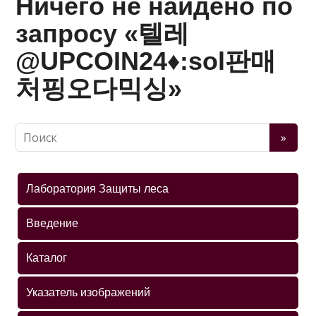
Ничего не найдено по
запросу «텔레
@UPCOIN24♦:sol판매
처핑오다믹싱»
Лаборатория Защиты леса
Введение
Каталог
Указатель изображений