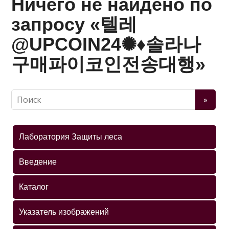
Ничего не найдено по
запросу «텔레
@UPCOIN24✺♦솔라나
구매파이코인전송대행»
Лаборатория Защиты леса
Введение
Каталог
Указатель изображений