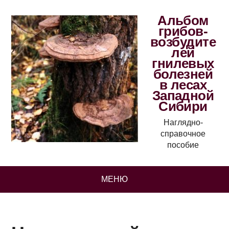
Альбом
грибов-
возбудите
лей
гнилевых
болезней
в лесах
Западной
Сибири
Наглядно-
справочное
пособие
МЕНЮ