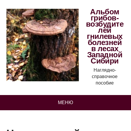
Альбом
грибов-
возбудите
лей
гнилевых
болезней
в лесах
Западной
Сибири
Наглядно-
справочное
пособие
МЕНЮ