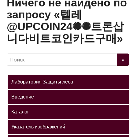
Ничего не найдено по
запросу «텔레
@UPCOIN24✺✺트론삽
니다비트코인카드구매»
Лаборатория Защиты леса
Введение
Каталог
Указатель изображений