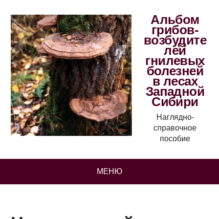
Альбом
грибов-
возбудите
лей
гнилевых
болезней
в лесах
Западной
Сибири
Наглядно-
справочное
пособие
МЕНЮ