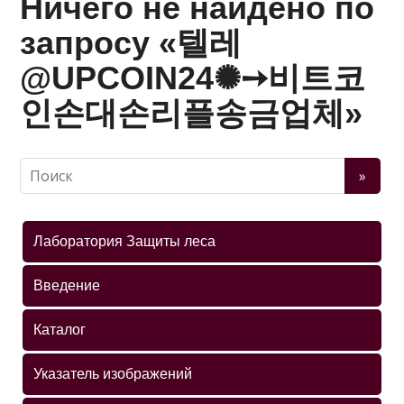
Ничего не найдено по
запросу «텔레
@UPCOIN24✺➙비트코
인손대손리플송금업체»
Лаборатория Защиты леса
Введение
Каталог
Указатель изображений