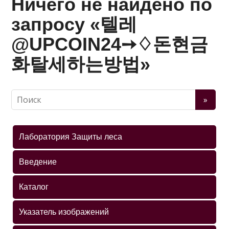
Ничего не найдено по
запросу «텔레
@UPCOIN24➙♢돈현금
화탈세하는방법»
Лаборатория Защиты леса
Введение
Каталог
Указатель изображений