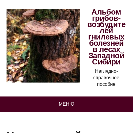
Альбом
грибов-
возбудите
лей
гнилевых
болезней
в лесах
Западной
Сибири
Наглядно-
справочное
пособие
МЕНЮ