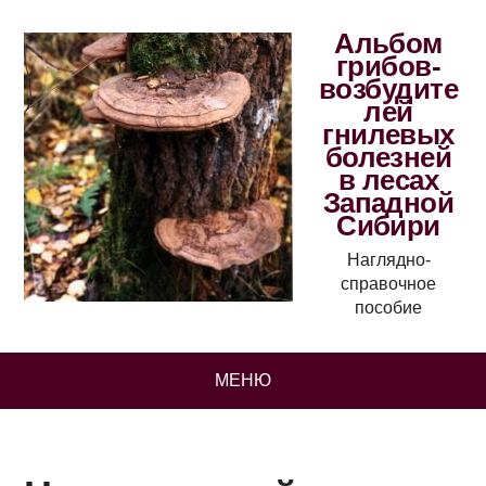
Альбом
грибов-
возбудите
лей
гнилевых
болезней
в лесах
Западной
Сибири
Наглядно-
справочное
пособие
МЕНЮ