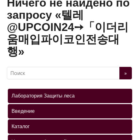
Ничего не найдено по
запросу «텔레
@UPCOIN24➙「이더리
움매입파이코인전송대
행»
Лаборатория Защиты леса
Введение
Каталог