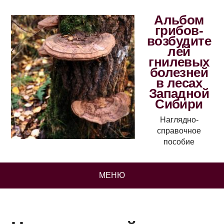
Альбом
грибов-
возбудите
лей
гнилевых
болезней
в лесах
Западной
Сибири
Наглядно-
справочное
пособие
МЕНЮ