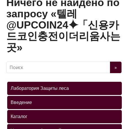
Ничего не найдено по
запросу «텔레
@UPCOIN24⯌「신용카
드코인충전이더리움사는
곳»
Лаборатория Защиты леса
Введение
Каталог