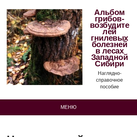
Альбом
грибов-
возбудите
лей
гнилевых
болезней
в лесах
Западной
Сибири
Наглядно-
справочное
пособие
МЕНЮ