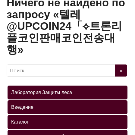
Ничего не найдено по
запросу «텔레
@UPCOIN24「⟡트론리
플코인판매코인전송대
행»
Лаборатория Защиты леса
Введение
Каталог