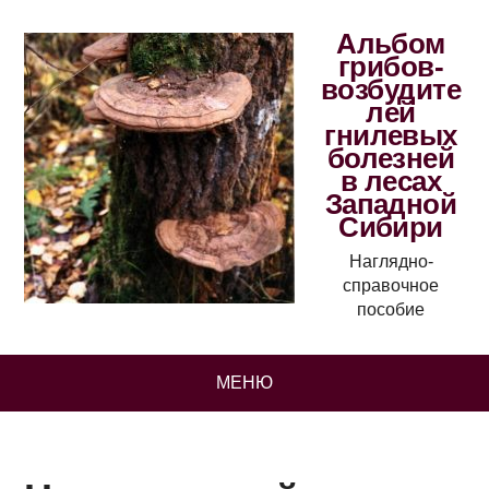
Альбом
грибов-
возбудите
лей
гнилевых
болезней
в лесах
Западной
Сибири
Наглядно-
справочное
пособие
МЕНЮ