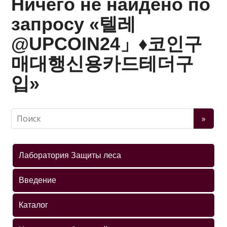
Ничего не найдено по
запросу «텔레
@UPCOIN24」♦코인구
매대행신용카드테더구
입»
Лаборатория Защиты леса
Введение
Каталог