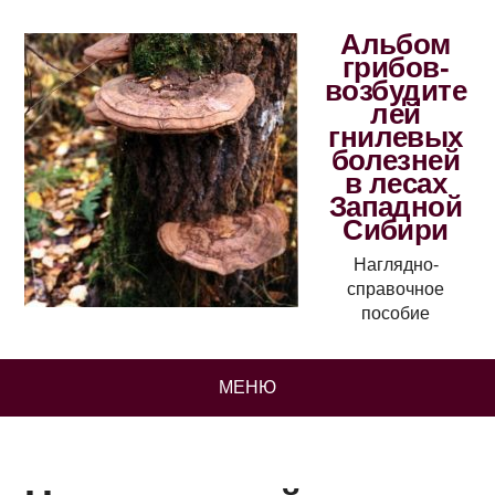
Альбом
грибов-
возбудите
лей
гнилевых
болезней
в лесах
Западной
Сибири
Наглядно-
справочное
пособие
МЕНЮ