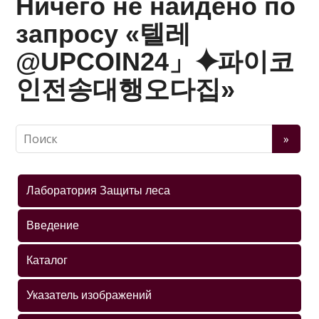
Ничего не найдено по
запросу «텔레
@UPCOIN24」⯌파이코
인전송대행오다집»
Лаборатория Защиты леса
Введение
Каталог
Указатель изображений