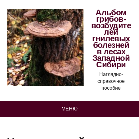
Альбом
грибов-
возбудите
лей
гнилевых
болезней
в лесах
Западной
Сибири
Наглядно-
справочное
пособие
МЕНЮ