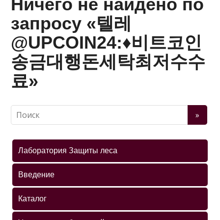
Ничего не найдено по
запросу «텔레
@UPCOIN24:♦비트코인
송금대행돈세탁최저수수
료»
Лаборатория Защиты леса
Введение
Каталог