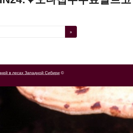
зней в лесах Западной Сибири
©