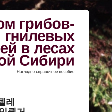
м грибов-
й гнилевых
ей в лесах
ой Сибири
Наглядно-справочное пособие
«텔레
코인퀵거