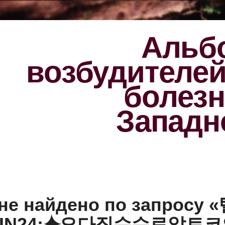
Альбо
возбудителе
болезн
Западн
 не найдено по запросу 
OIN24:⯌오다집수수료알트