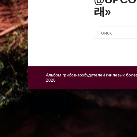
래»
Альбом грибов-возбудителей гнилевых боле
2026