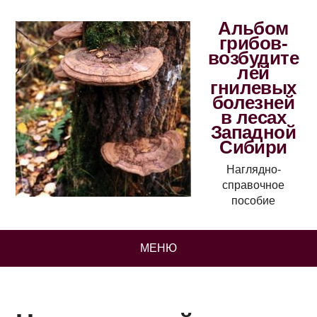
Альбом
грибов-
возбудите
лей
гнилевых
болезней
в лесах
Западной
Сибири
Наглядно-
справочное
пособие
МЕНЮ