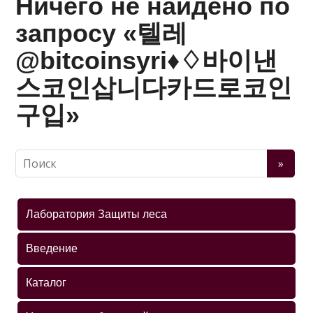
Ничего не найдено по
запросу «텔레
@bitcoinsyri♦♢바이낸
스코인삽니다카드로코인
구입»
Лаборатория Защиты леса
Введение
Каталог