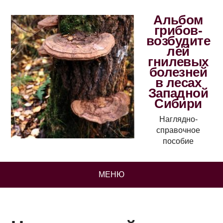
Альбом
грибов-
возбудите
лей
гнилевых
болезней
в лесах
Западной
Сибири
Наглядно-
справочное
пособие
МЕНЮ