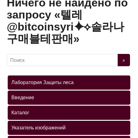
Ничего не найдено по
запросу «텔레
@bitcoinsyri⯌⟡솔라나
구매블테판매»
Лаборатория Защиты леса
Введение
Каталог
Указатель изображений