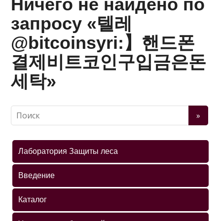
Ничего не найдено по
запросу «텔레
@bitcoinsyri:】핸드폰
결제비트코인구입금은돈
세탁»
Лаборатория Защиты леса
Введение
Каталог