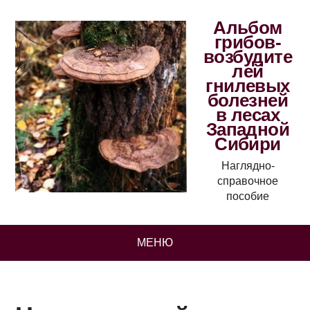
Альбом
грибов-
возбудите
лей
гнилевых
болезней
в лесах
Западной
Сибири
Наглядно-
справочное
пособие
МЕНЮ