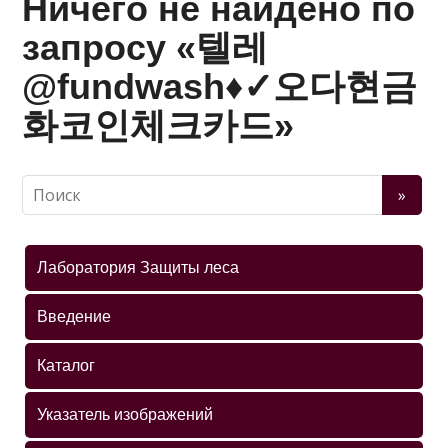
Ничего не найдено по
запросу «텔레
@fundwash♦✓오다현금
화코인체크카드»
Лаборатория Защиты леса
Введение
Каталог
Указатель изображений