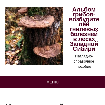
Альбом
грибов-
возбудите
лей
гнилевых
болезней
в лесах
Западной
Сибири
Наглядно-
справочное
пособие
МЕНЮ