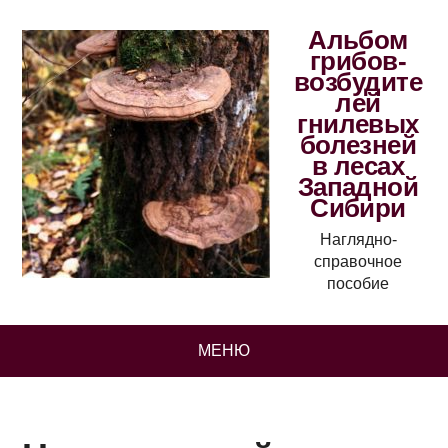
Альбом
грибов-
возбудите
лей
гнилевых
болезней
в лесах
Западной
Сибири
Наглядно-
справочное
пособие
МЕНЮ