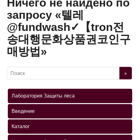
Ничего не найдено по
запросу «텔레
@fundwash✓【tron전
송대행문화상품권코인구
매방법»
Лаборатория Защиты леса
Введение
Каталог