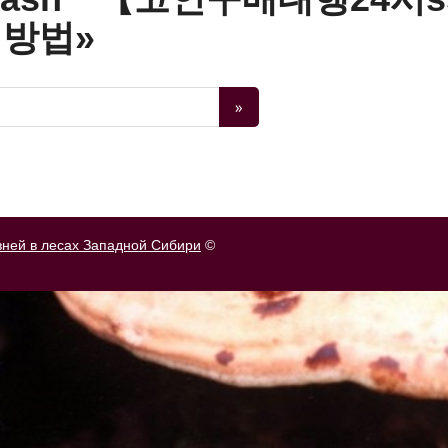
방법»
зней в лесах Западной Сибири
©