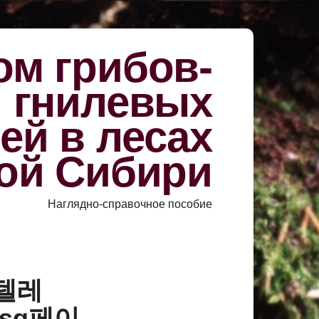
м грибов-
й гнилевых
ей в лесах
ой Сибири
Наглядно-справочное пособие
«텔레
sg페이