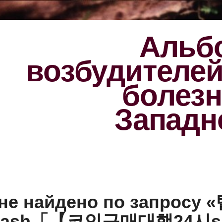
Альбо
возбудителе
болезн
Западн
 не найдено по запросу 
wash「【코인구매대행24시s