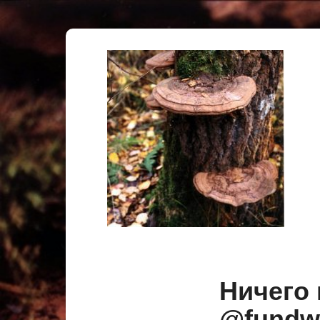
Ничего
@fund