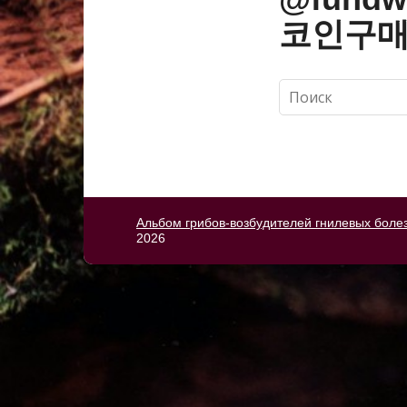
코인구매
Альбом грибов-возбудителей гнилевых боле
2026