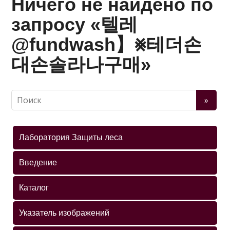
Ничего не найдено по
запросу «텔레
@fundwash】⨳테더손
대손솔라나구매»
Лаборатория Защиты леса
Введение
Каталог
Указатель изображений