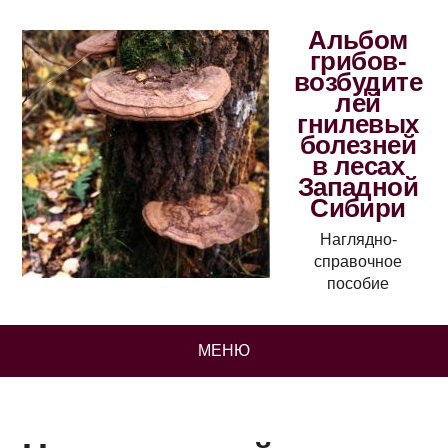
Альбом
грибов-
возбудите
лей
гнилевых
болезней
в лесах
Западной
Сибири
Наглядно-
справочное
пособие
МЕНЮ