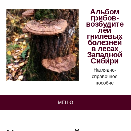
Альбом
грибов-
возбудите
лей
гнилевых
болезней
в лесах
Западной
Сибири
Наглядно-
справочное
пособие
МЕНЮ