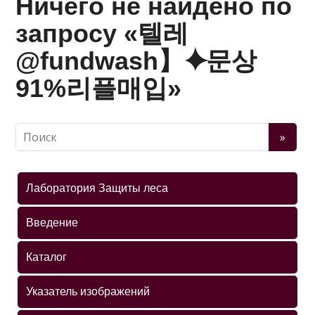
Ничего не найдено по
запросу «텔레
@fundwash】⯌문상
91%리플매입»
Лаборатория Защиты леса
Введение
Каталог
Указатель изображений