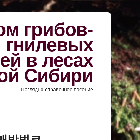
м грибов-
й гнилевых
ей в лесах
ой Сибири
Наглядно-справочное пособие
인구매방법코