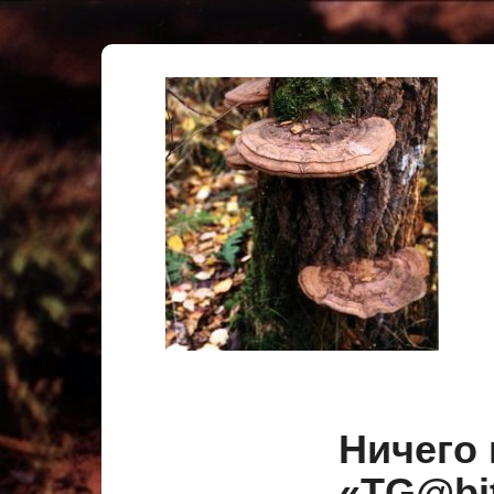
Ничего 
«TG@b