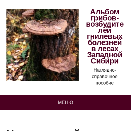
Альбом
грибов-
возбудите
лей
гнилевых
болезней
в лесах
Западной
Сибири
Наглядно-
справочное
пособие
МЕНЮ