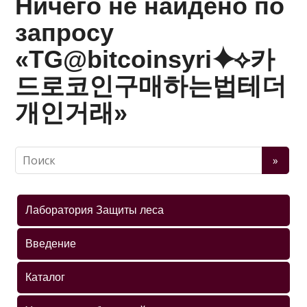
Ничего не найдено по
запросу
«TG@bitcoinsyri⯌⟡카
드로코인구매하는법테더
개인거래»
Лаборатория Защиты леса
Введение
Каталог