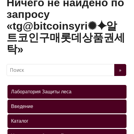
Ничего не найдено по
запросу
«tg@bitcoinsyri✺⯌알
트코인구매롯데상품권세
탁»
Лаборатория Защиты леса
Введение
Каталог