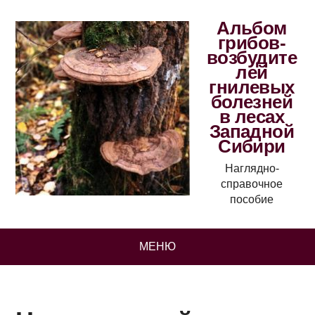
Альбом
грибов-
возбудите
лей
гнилевых
болезней
в лесах
Западной
Сибири
Наглядно-
справочное
пособие
МЕНЮ